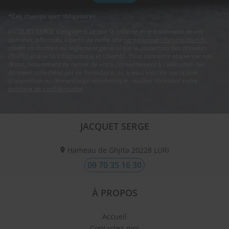
*Ces champs sont obligatoires
JACQUET SERGE s'engage à ce que la collecte et le traitement de vos
données, effectués à partir de notre site
sergejacquet-climatisation.fr
,
soient conformes au règlement général sur la protection des données
(RGPD) et à la loi Informatique et Libertés. Pour connaître et exercer vos
droits, notamment de retrait de votre consentement à l'utilisation des
données collectées par ce formulaire, ou à vous inscrire sur la liste
d'opposition au démarchage téléphonique, veuillez consulter notre
politique de confidentialité
JACQUET SERGE
Hameau de Ghjita
20228
LURI
09 70 35 16 30
À PROPOS
Accueil
Contactez-moi